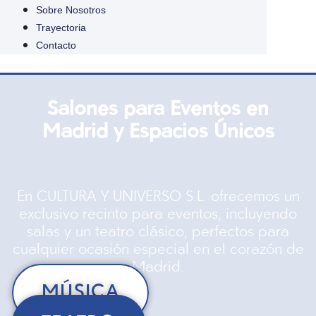
Sobre Nosotros
Trayectoria
Contacto
Salones para Eventos en
Madrid y Espacios Únicos
En CULTURA Y UNIVERSO S.L. ofrecemos un
exclusivo recinto para eventos, incluyendo
salas y un teatro clásico, perfectos para
cualquier ocasión especial en el corazón de
Madrid.
MÚSICA