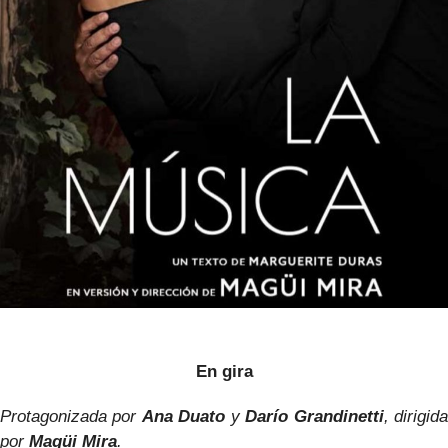
En gira
Protagonizada por
Ana Duato
y
Darío Grandinetti
, dirigid
por
Magüi Mira
.