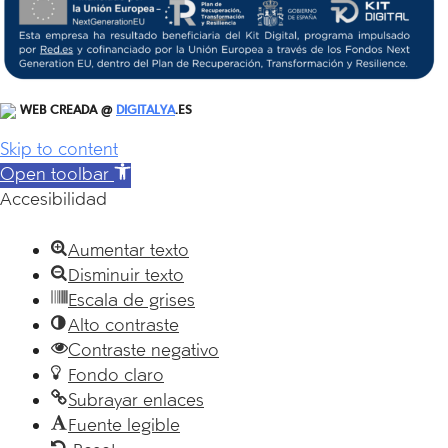
WEB CREADA @
DIGITALYA
.ES
Skip to content
Open toolbar
Accesibilidad
Aumentar texto
Disminuir texto
Escala de grises
Alto contraste
Contraste negativo
Fondo claro
Subrayar enlaces
Fuente legible