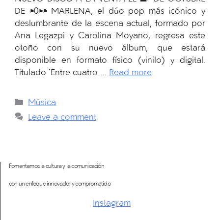
DE 2024 MARLENA, el dúo pop más icónico y
deslumbrante de la escena actual, formado por
Ana Legazpi y Carolina Moyano, regresa este
otoño con su nuevo álbum, que estará
disponible en formato físico (vinilo) y digital.
Titulado `Entre cuatro …
Read more
Categories
Música
Leave a comment
Fomentamos la cultura y la comunicación
con un enfoque innovador y comprometido
Instagram