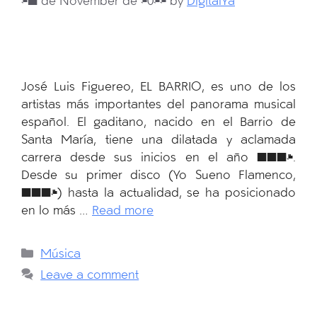
27 de November de 2024
by
DigitalYa
José Luis Figuereo, EL BARRIO, es uno de los
artistas más importantes del panorama musical
español. El gaditano, nacido en el Barrio de
Santa María, tiene una dilatada y aclamada
carrera desde sus inicios en el año 1996.
Desde su primer disco (Yo Sueno Flamenco,
1996) hasta la actualidad, se ha posicionado
en lo más …
Read more
Categories
Música
Leave a comment