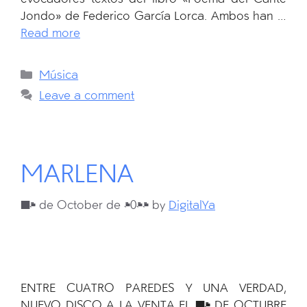
Jondo» de Federico García Lorca. Ambos han …
Read more
Categories
Música
Leave a comment
MARLENA
18 de October de 2024
by
DigitalYa
ENTRE CUATRO PAREDES Y UNA VERDAD,
NUEVO DISCO A LA VENTA EL 18 DE OCTUBRE