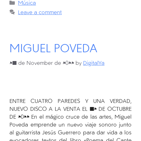
Categories
Música
Leave a comment
MIGUEL POVEDA
27 de November de 2024
by
DigitalYa
ENTRE CUATRO PAREDES Y UNA VERDAD,
NUEVO DISCO A LA VENTA EL 18 DE OCTUBRE
DE 2024 En el mágico cruce de las artes, Miguel
Poveda emprende un nuevo viaje sonoro junto
al guitarrista Jesús Guerrero para dar vida a los
evocadores textos del libro «Poema del Cante